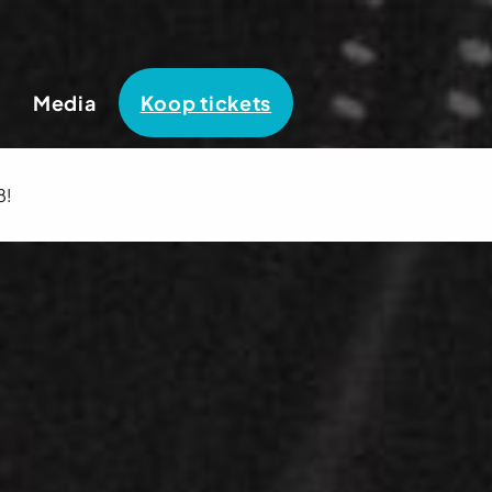
Media
Koop tickets
8!