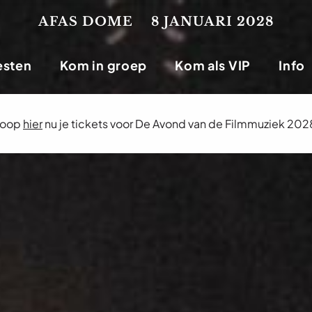
AFAS DOME
8 JANUARI 2028
esten
Kom in groep
Kom als VIP
Info
oop
hier
nu je tickets voor De Avond van de Filmmuziek 202